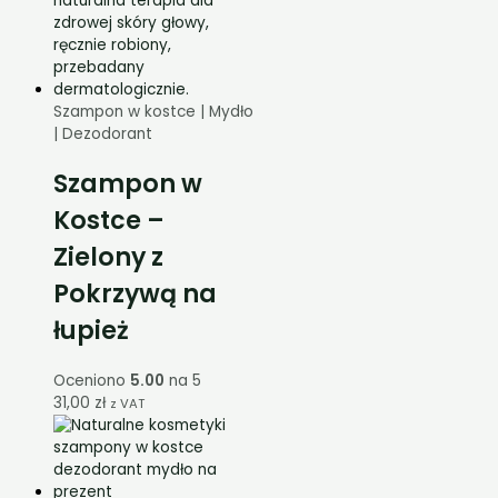
Szampon w kostce | Mydło
| Dezodorant
Szampon w
Kostce –
Zielony z
Pokrzywą na
łupież
Oceniono
5.00
na 5
31,00
zł
z VAT