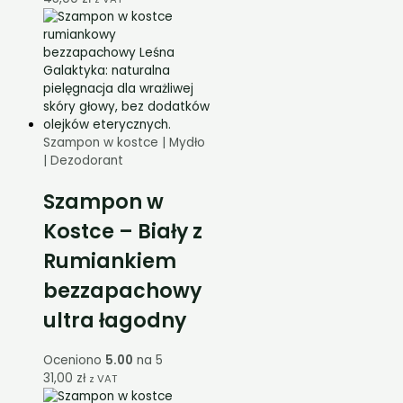
Szampon w kostce | Mydło
| Dezodorant
Szampon w
Kostce – Biały z
Rumiankiem
bezzapachowy
ultra łagodny
Oceniono
5.00
na 5
31,00
zł
z VAT