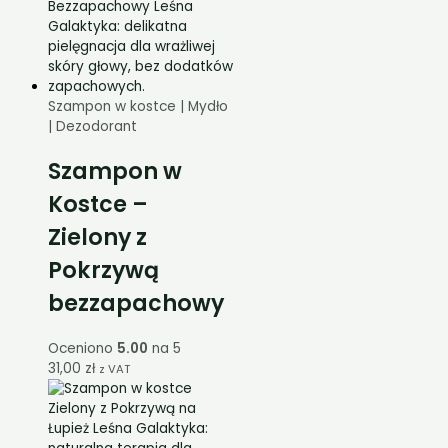
Szampon w kostce | Mydło
| Dezodorant
Szampon w
Kostce –
Zielony z
Pokrzywą
bezzapachowy
Oceniono
5.00
na 5
31,00
zł
z VAT