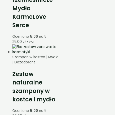
Mydło
KarmeLove
Serce
Oceniono
5.00
na 5
25,00
zł
z VAT
Szampon w kostce | Mydło
| Dezodorant
Zestaw
naturalne
szampony w
kostce i mydło
Oceniono
5.00
na 5