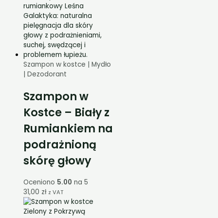
Szampon w kostce | Mydło
| Dezodorant
Szampon w
Kostce – Biały z
Rumiankiem na
podrażnioną
skórę głowy
Oceniono
5.00
na 5
31,00
zł
z VAT