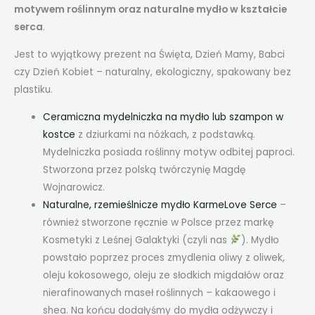
motywem roślinnym oraz naturalne mydło w kształcie
serca
.
Jest to wyjątkowy prezent na Święta, Dzień Mamy, Babci
czy Dzień Kobiet – naturalny, ekologiczny, spakowany bez
plastiku.
Ceramiczna mydelniczka na mydło lub szampon w
kostce
z dziurkami na nóżkach, z podstawką.
Mydelniczka posiada roślinny motyw odbitej paproci.
Stworzona przez polską twórczynię Magdę
Wojnarowicz.
Naturalne, rzemieślnicze mydło KarmeLove Serce
–
również stworzone ręcznie w Polsce przez markę
Kosmetyki z Leśnej Galaktyki (czyli nas
). Mydło
powstało poprzez proces zmydlenia oliwy z oliwek,
oleju kokosowego, oleju ze słodkich migdałów oraz
nierafinowanych maseł roślinnych – kakaowego i
shea. Na końcu dodałyśmy do mydła odżywczy i