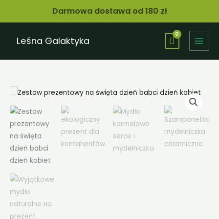
mydelniczka
Przejdź
Darmowa dostawa od 180 zł
i
do
naturalne
treści
mydło
Leśna Galaktyka
ilość
Ceramiczna
mydelniczka
i
naturalne
mydło