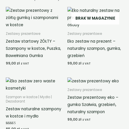
BRAK W MAGAZYNIE
Zestawy prezentowe
Zestawy prezentowe
Zestaw startowy ŻÓŁTY –
Eko zestaw na prezent –
Szampony w kostce, Puszka,
naturalny szampon, gumka,
Bawełniana Gumka
grzebień
99,00
zł
99,00
zł
z VAT
z VAT
Zestawy prezentowe
Zestaw prezentowy eko –
Szampon w kostce | Mydło |
Dezodorant
gumka Szałwia, grzebień,
Zestaw naturalne szampony
naturalny szampon
w kostce i mydło
99,00
zł
z VAT
Oceniono
85,00
zł