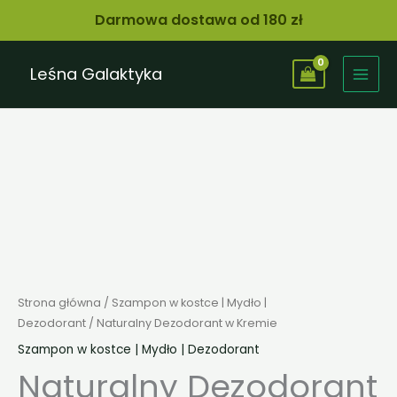
Dezodorant
Przejdź
Darmowa dostawa od 180 zł
w
do
Kremie
treści
Leśna Galaktyka
ilość
Naturalny
Dezodorant
w
Kremie
Strona główna
/
Szampon w kostce | Mydło |
Dezodorant
/ Naturalny Dezodorant w Kremie
Szampon w kostce | Mydło | Dezodorant
Naturalny Dezodorant