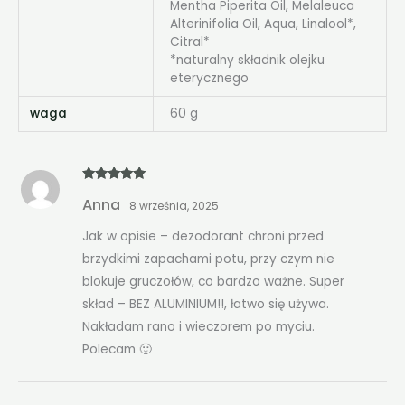
Mentha Piperita Oil, Melaleuca
Alterinifolia Oil, Aqua, Linalool*,
Citral*
*naturalny składnik olejku
eterycznego
waga
60 g
Oceniono
5
Anna
na 5
8 września, 2025
Jak w opisie – dezodorant chroni przed
brzydkimi zapachami potu, przy czym nie
blokuje gruczołów, co bardzo ważne. Super
skład – BEZ ALUMINIUM!!, łatwo się używa.
Nakładam rano i wieczorem po myciu.
Polecam 🙂