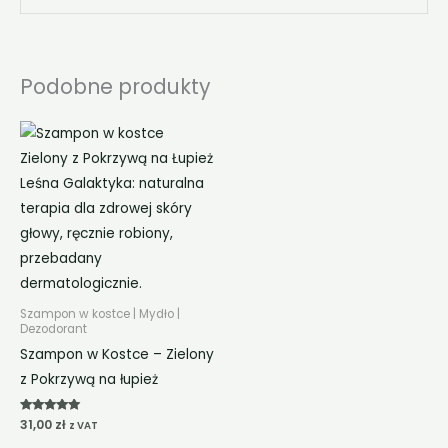
Podobne produkty
Szampon w kostce | Mydło |
Dezodorant
Szampon w Kostce – Zielony
z Pokrzywą na łupież
Oceniono
31,00
zł
z VAT
5.00
na 5