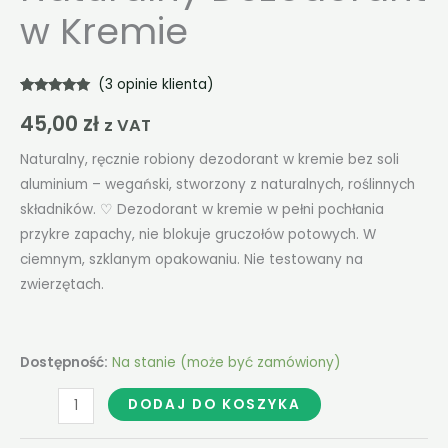
w Kremie
(
3
opinie klienta)
Oceniony
3
45,00
zł
5.00
na 5 na
z VAT
podstawie
ocen
klientów
Naturalny, ręcznie robiony dezodorant w kremie bez soli
aluminium – wegański, stworzony z naturalnych, roślinnych
składników. ♡ Dezodorant w kremie w pełni pochłania
przykre zapachy, nie blokuje gruczołów potowych. W
ciemnym, szklanym opakowaniu. Nie testowany na
zwierzętach.
Dostępność:
Na stanie (może być zamówiony)
DODAJ DO KOSZYKA