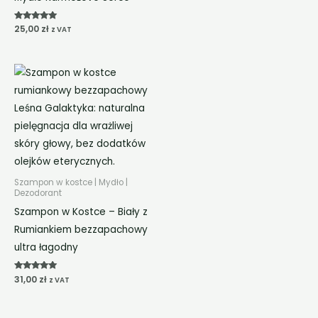
Oceniono
25,00
zł
z VAT
5.00
na 5
Szampon w kostce | Mydło |
Dezodorant
Szampon w Kostce – Biały z
Rumiankiem bezzapachowy
ultra łagodny
Oceniono
31,00
zł
z VAT
5.00
na 5