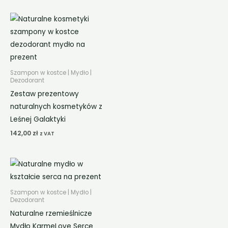
Szampon w kostce | Mydło |
Dezodorant
Zestaw prezentowy
naturalnych kosmetyków z
Leśnej Galaktyki
142,00
zł
z VAT
Szampon w kostce | Mydło |
Dezodorant
Naturalne rzemieślnicze
Mydło KarmeLove Serce