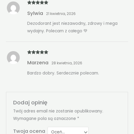
Oceniono
5
Sylwia
na 5
21 kwietnia, 2026
Dezodorant jest niezawodny, zdrowy i mega
wydajny. Polecam z całego 💚
Oceniono
5
Marzena
na 5
28 kwietnia, 2026
Bardzo dobry. Serdecznie polecam.
Dodaj opinię
Twój adres email nie zostanie opublikowany.
Wymagane pola są oznaczone
*
Twoja ocena