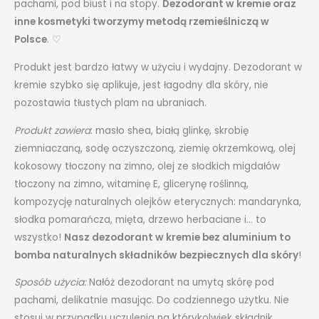
pachami, pod biust i na stopy.
Dezodorant w kremie oraz
inne kosmetyki tworzymy metodą rzemieślniczą w
Polsce
. ♡
Produkt jest bardzo łatwy w użyciu i wydajny. Dezodorant w
kremie szybko się aplikuje, jest łagodny dla skóry, nie
pozostawia tłustych plam na ubraniach.
Produkt zawiera
: masło shea, białą glinkę, skrobię
ziemniaczaną, sodę oczyszczoną, ziemię okrzemkową, olej
kokosowy tłoczony na zimno, olej ze słodkich migdałów
tłoczony na zimno, witaminę E, glicerynę roślinną,
kompozycję naturalnych olejków eterycznych: mandarynka,
słodka pomarańcza, mięta, drzewo herbaciane i… to
wszystko!
Nasz dezodorant w kremie bez aluminium to
bomba naturalnych składników bezpiecznych dla skóry
!
Sposób użycia:
Nałóż dezodorant na umytą skórę pod
pachami, delikatnie masując. Do codziennego użytku. Nie
stosuj w przypadku uczulenia na którykolwiek składnik