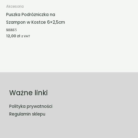
Akcesoria
Puszka Podróżniczka na
Szampon w Kostce 6×2,5cm
Oceniono
12,00
zł
z VAT
5.00
na 5
Ważne linki
Polityka prywatności
Regulamin sklepu