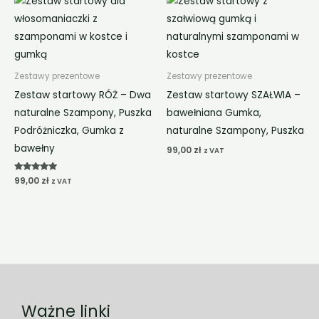
Zestawy prezentowe
Zestawy prezentowe
Zestaw startowy RÓŻ – Dwa
Zestaw startowy SZAŁWIA –
naturalne Szampony, Puszka
bawełniana Gumka,
Podróżniczka, Gumka z
naturalne Szampony, Puszka
bawełny
99,00
zł
z VAT
Oceniono
99,00
zł
z VAT
5.00
na 5
Ważne linki