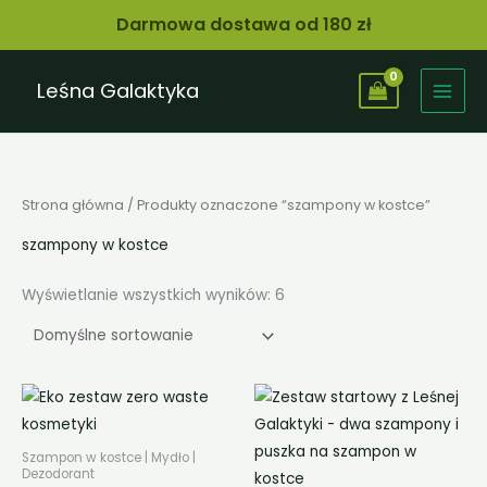
Przejdź
Darmowa dostawa od 180 zł
do
treści
Leśna Galaktyka
Strona główna
/ Produkty oznaczone “szampony w kostce”
szampony w kostce
Wyświetlanie wszystkich wyników: 6
Szampon w kostce | Mydło |
Dezodorant