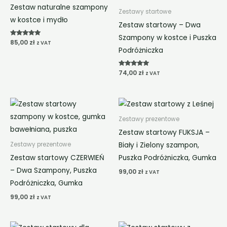
Zestaw naturalne szampony
Zestawy startowe
w kostce i mydło
Zestaw startowy – Dwa
Szampony w kostce i Puszka
Oceniono
85,00
zł
z VAT
5.00
Podróżniczka
na 5
Oceniono
74,00
zł
z VAT
5.00
na 5
Zestawy prezentowe
Zestaw startowy FUKSJA –
Biały i Zielony szampon,
Zestawy prezentowe
Zestaw startowy CZERWIEŃ
Puszka Podróżniczka, Gumka
– Dwa Szampony, Puszka
99,00
zł
z VAT
Podróżniczka, Gumka
99,00
zł
z VAT